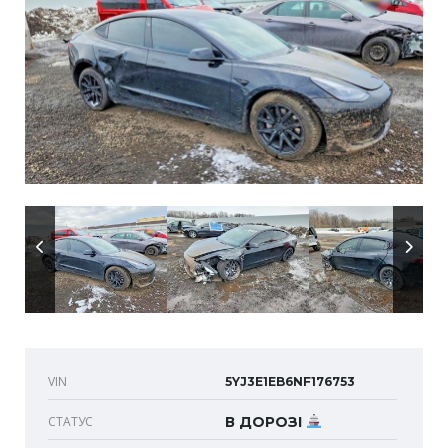
VIN
5YJ3E1EB6NF176753
СТАТУС
В ДОРОЗІ