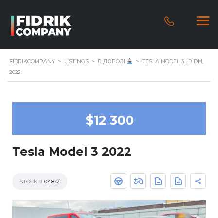
FIDRIKCOMPANY
>
LISTINGS
>
В ДОРОЗІ
>
TESLA MODEL 3 LR DM,
2022
$12 300
Tesla Model 3 2022
STOCK #
04872