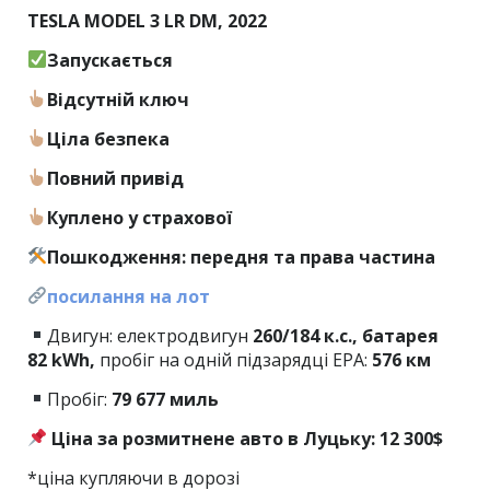
TESLA MODEL 3 LR DM, 2022
Запускається
Відсутній ключ
Ціла безпека
Повний привід
Куплено у страхової
Пошкодження: передня та права частина
посилання на лот
Двигун: електродвигун
260/184 к.с., батарея
82 kWh,
пробіг на одній підзарядці EPA:
576 км
Пробіг:
79
677
миль
Ціна за розмитнене авто в Луцьку: 12 300$
*ціна купляючи в дорозі