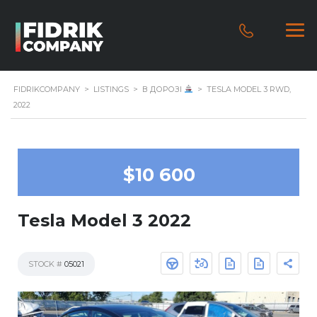
FIDRIKCOMPANY
>
LISTINGS
>
В ДОРОЗІ
>
TESLA MODEL 3 RWD,
2022
$10 600
Tesla Model 3 2022
STOCK #
05021