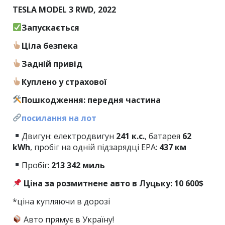
TESLA MODEL 3 RWD, 2022
Запускається
Ціла безпека
Задній привід
Куплено у страхової
Пошкодження: передня частина
посилання на лот
Двигун: електродвигун
241 к.с.
, батарея
62
kWh
, пробіг на одній підзарядці EPA:
437 км
Пробіг:
213
342 миль
Ціна за розмитнене авто в Луцьку: 10 600$
*ціна купляючи в дорозі
Авто прямує в Україну!