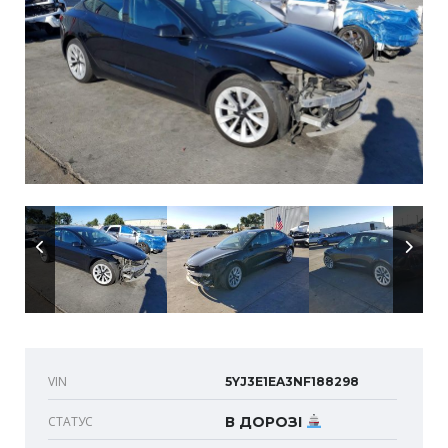
VIN
5YJ3E1EA3NF188298
СТАТУС
В ДОРОЗІ