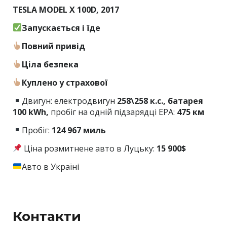
TESLA MODEL X 100D, 2017
Запускається і їде
Повний привід
Ціла безпека
Куплено у страхової
Двигун: електродвигун
258\258 к.с., батарея
100 kWh,
пробіг на одній підзарядці EPA:
475 км
Пробіг:
124 967 миль
Ціна розмитнене авто в Луцьку:
15 900$
Авто в Україні
Контакти