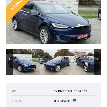
В УКРАЇНІ
VIN
5YJXCBE26HF054699
СТАТУС
В УКРАЇНІ