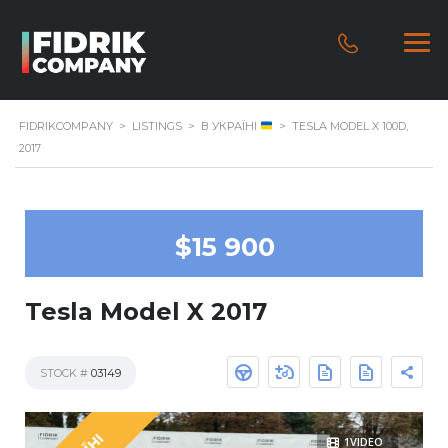
FIDRIKCOMPANY
>
LISTINGS
>
В УКРАЇНІ
>
TESLA MODEL X 100D,
2017
$15 900
Tesla Model X 2017
STOCK #
03149
1VIDEO