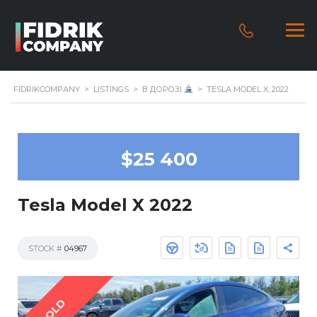
FIDRIKCOMPANY
>
LISTINGS
>
В ДОРОЗІ
>
TESLA MODEL X, 2022
$25 400
Tesla Model X 2022
STOCK #
04967
SOLD