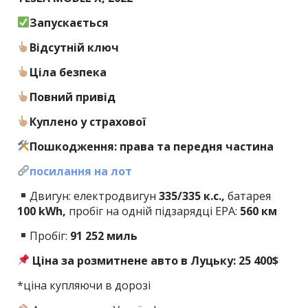
Запускається
Відсутній ключ
Ціла безпека
Повний привід
Куплено у страхової
Пошкодження: права та передня частина
посилання на лот
Двигун: електродвигун
335/335 к.с.,
батарея
100 kWh,
пробіг на одній підзарядці EPA:
560 км
Пробіг:
91
252
миль
Ціна за розмитнене авто в Луцьку: 25 400$
*ціна купляючи в дорозі