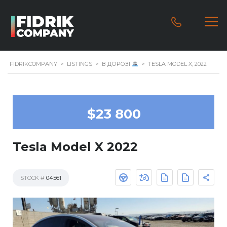
FIDRIKCOMPANY
>
LISTINGS
>
В ДОРОЗІ
>
TESLA MODEL X, 2022
$23 800
Tesla Model X 2022
STOCK #
04561