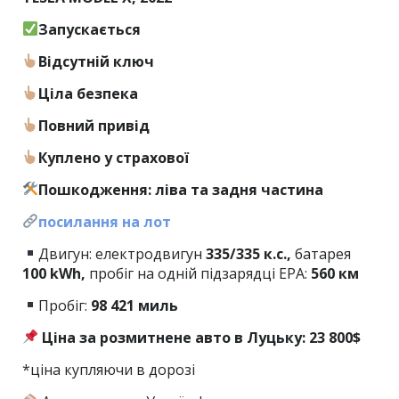
Запускається
Відсутній ключ
Ціла безпека
Повний привід
Куплено у страхової
Пошкодження: ліва та задня частина
посилання на лот
Двигун: електродвигун
335/335 к.с.,
батарея
100 kWh,
пробіг на одній підзарядці EPA:
560 км
Пробіг:
98 421
миль
Ціна за розмитнене авто в Луцьку: 23 800$
*ціна купляючи в дорозі