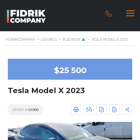
FIDRIKCOMPANY
>
LISTINGS
>
В ДОРОЗІ
>
TESLA MODEL X, 2023
$25 500
Tesla Model X 2023
STOCK #
04906