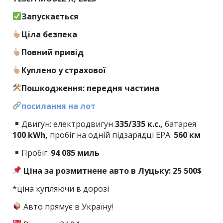
Запускається
Ціла безпека
Повний привід
Куплено у страхової
Пошкодження: передня частина
посилання на лот
Двигун: електродвигун
335/335 к.с.,
батарея
100 kWh,
пробіг на одній підзарядці EPA:
560 км
Пробіг:
94
085 миль
Ціна за розмитнене авто в Луцьку: 25 500$
*ціна купляючи в дорозі
Авто прямує в Україну!