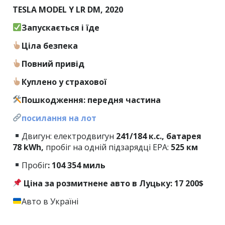
TESLA MODEL Y LR DM, 2020
Запускається і їде
Ціла безпека
Повний привід
Куплено у страхової
Пошкодження: передня частина
посилання на лот
Двигун: електродвигун
241/184 к.с., батарея
78 kWh,
пробіг на одній підзарядці EPA:
525 км
Пробіг
: 104 354 миль
Ціна за розмитнене авто в Луцьку: 17 200$
Авто в Україні