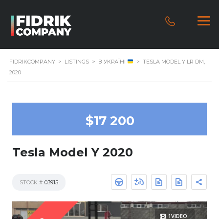
FIDRIKCOMPANY
>
LISTINGS
>
В УКРАЇНІ
>
TESLA MODEL Y LR DM,
2020
$17 200
Tesla Model Y 2020
STOCK #
03915
1VIDEO