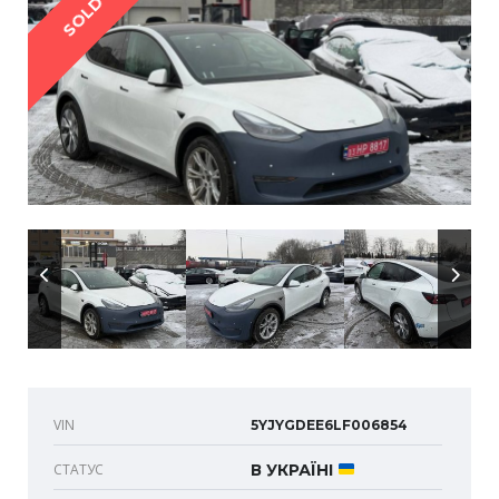
SOLD
VIN
5YJYGDEE6LF006854
СТАТУС
В УКРАЇНІ