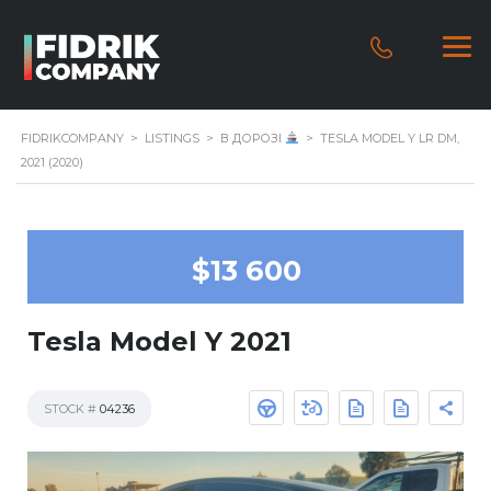
FIDRIKCOMPANY
>
LISTINGS
>
В ДОРОЗІ
>
TESLA MODEL Y LR DM,
2021 (2020)
$13 600
Tesla Model Y 2021
STOCK #
04236