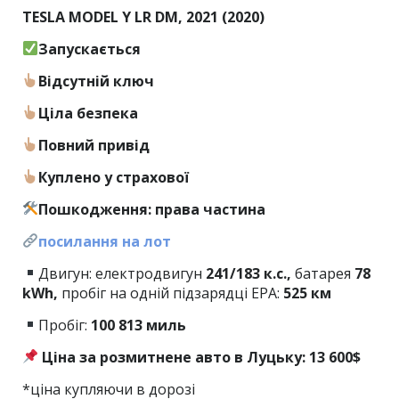
TESLA MODEL Y LR DM, 2021 (2020)
Запускається
Відсутній ключ
Ціла безпека
Повний привід
Куплено у страхової
Пошкодження: права частина
посилання на лот
Двигун: електродвигун
241/183 к.с.,
батарея
78
kWh,
пробіг на одній підзарядці EPA:
525 км
Пробіг:
100
813 миль
Ціна за розмитнене авто в Луцьку: 13 600$
*ціна купляючи в дорозі