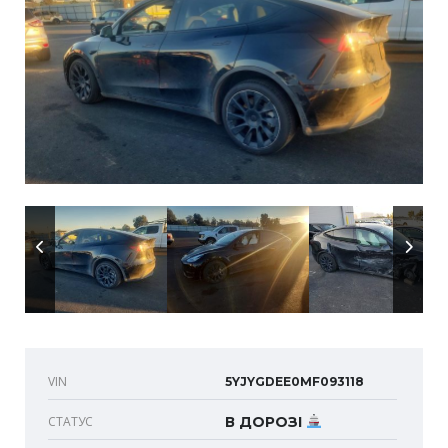
VIN
5YJYGDEE0MF093118
СТАТУС
В ДОРОЗІ