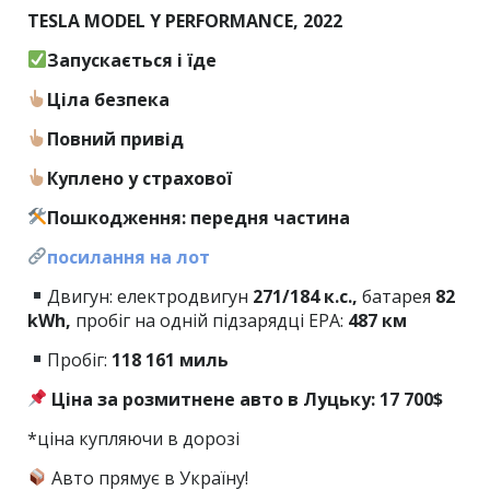
TESLA MODEL Y PERFORMANCE, 2022
Запускається і їде
Ціла безпека
Повний привід
Куплено у страхової
Пошкодження: передня частина
посилання на лот
Двигун: електродвигун
271/184 к.с.,
батарея
82
kWh,
пробіг на одній підзарядці EPA:
487 км
Пробіг:
118
161 миль
Ціна за розмитнене авто в Луцьку: 17 700$
*ціна купляючи в дорозі
Авто прямує в Україну!