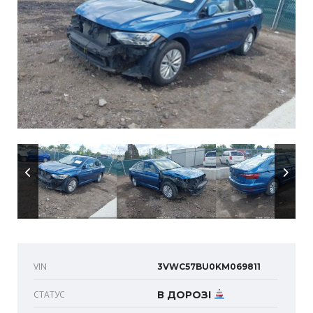
VIN
3VWC57BU0KM069811
СТАТУС
В ДОРОЗІ