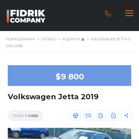
FIDRIKCOMPANY
>
LISTINGS
>
В ДОРОЗІ
>
VOLKSWAGEN JETTA S,
2019 (2018)
$9 800
Volkswagen Jetta 2019
STOCK #
04826