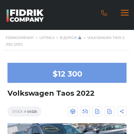
FIDRIKCOMPANY
>
LISTINGS
>
В ДОРОЗІ
>
VOLKSWAGEN TAOS S,
2022 (2021)
$12 300
Volkswagen Taos 2022
STOCK #
04526