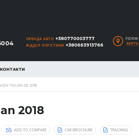
+380770003777
FIDRI
ОРЕНДА АВТО
5004
КАРТА
+380663913766
ВІДДІЛ ЛОГІСТИКИ
КОНТАКТИ
EN TIGUAN SE, 2018
an 2018
ADD TO COMPARE
CAR BROCHURE
TRACKING