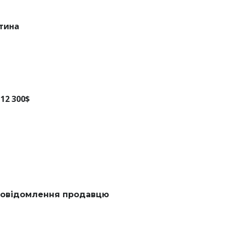
стина
12 300$
овідомлення продавцю