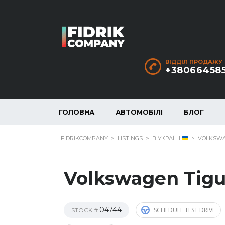
ВІДДІЛ ПРОДАЖУ
+38066458
ГОЛОВНА
АВТОМОБІЛІ
БЛОГ
FIDRIKCOMPANY
>
LISTINGS
>
В УКРАЇНІ
>
VOLKSWAG
Volkswagen Tigu
04744
SCHEDULE TEST DRIVE
STOCK #