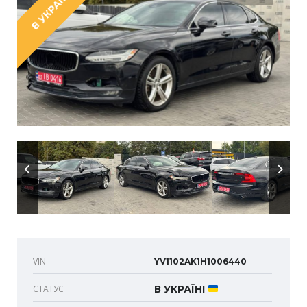
В УКРАЇНІ
VIN
YV1102AK1H1006440
СТАТУС
В УКРАЇНІ