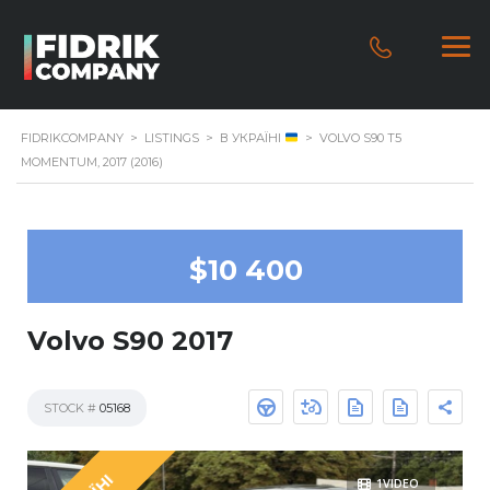
FIDRIKCOMPANY
>
LISTINGS
>
В УКРАЇНІ
>
VOLVO S90 T5
MOMENTUM, 2017 (2016)
$10 400
Volvo S90 2017
STOCK #
05168
1VIDEO