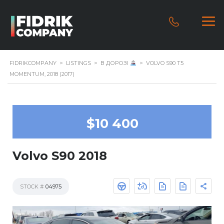
FIDRIKCOMPANY
>
LISTINGS
>
В ДОРОЗІ
>
VOLVO S90 T5
MOMENTUM, 2018 (2017)
$10 400
Volvo S90 2018
STOCK #
04975