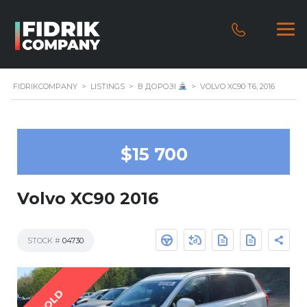
FIDRIKCOMPANY
>
LISTINGS
>
В ДОРОЗІ
>
VOLVO XC90 T6, 2016
$15 700
Volvo XC90 2016
STOCK #
04730
SOLD