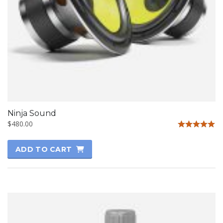
Ninja Sound
$
480.00
Rated
5.00
ADD TO CART
out of 5