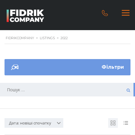
FIDRIKCOMPANY
>
LISTINGS
>
2022
Фільтри
Дата: новіші спочатку