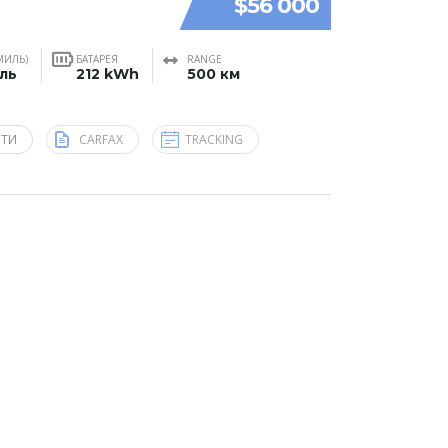
$56 000
МИЛЬ)
БАТАРЕЯ
RANGE
иль
212 kWh
500 км
ЯТИ
CARFAX
TRACKING