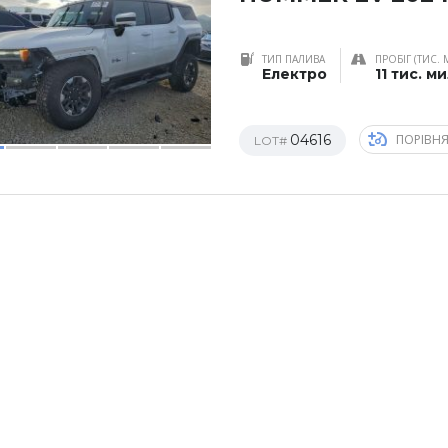
ТИП ПАЛИВА
ПРОБІГ (ТИС. 
Електро
11 тис. м
04616
ПОРІВН
LOT#