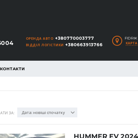
+380770003777
FIDRI
ОРЕНДА АВТО
5004
КАРТА
+380663913766
ВІДДІЛ ЛОГІСТИКИ
КОНТАКТИ
Дата: новіші спочатку
АТИ ЗА:
HUMMER EV 202