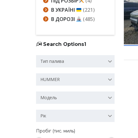
ПІД РОЗБІР
(4)
В УКРАЇНІ
(221)
В ДОРОЗІ
(485)
Search Options1
Тип палива
HUMMER
Модель
Рік
Пробіг (тис. миль)