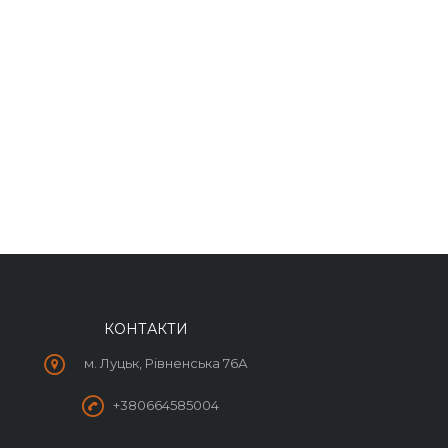
КОНТАКТИ
м. Луцьк, Рівненська 76А
+380664585004