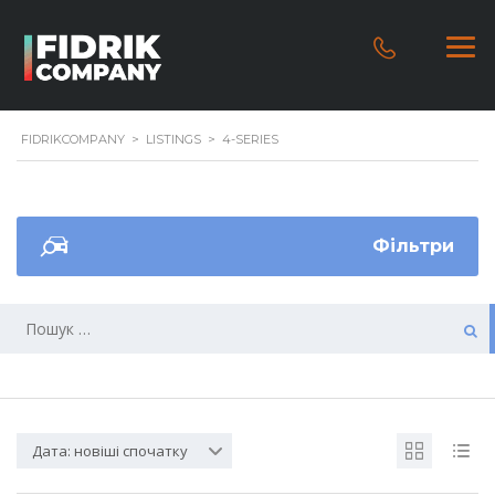
FIDRIKCOMPANY
>
LISTINGS
>
4-SERIES
Фільтри
Дата: новіші спочатку