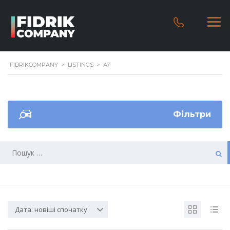
FIDRIKCOMPANY
>
LISTINGS
>
A7
Фільтри
Дата: новіші спочатку