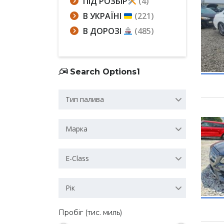
ПІД РОЗБІР
(4)
В УКРАЇНІ
(221)
В ДОРОЗІ
(485)
Search Options1
Тип палива
Марка
E-Class
Рік
Пробіг (тис. миль)