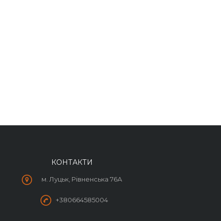
КОНТАКТИ
м. Луцьк, Рівненська 76А
+380664585004