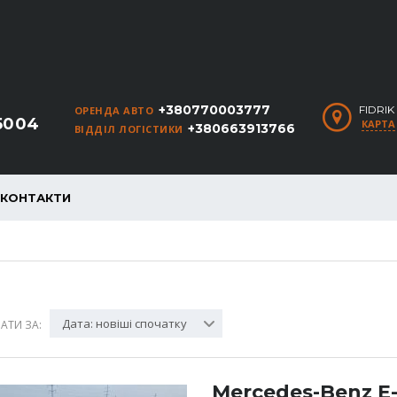
+380770003777
FIDRI
ОРЕНДА АВТО
5004
КАРТА
+380663913766
ВІДДІЛ ЛОГІСТИКИ
КОНТАКТИ
Дата: новіші спочатку
АТИ ЗА:
Mercedes-Benz E-