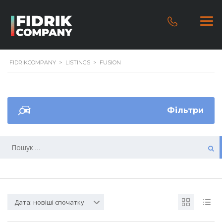
FIDRIKCOMPANY
>
LISTINGS
>
FUSION
Фільтри
Дата: новіші спочатку