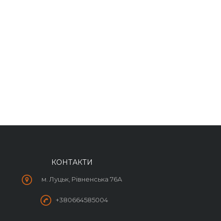
КОНТАКТИ
м. Луцьк, Рівненська 76А
+380664585004