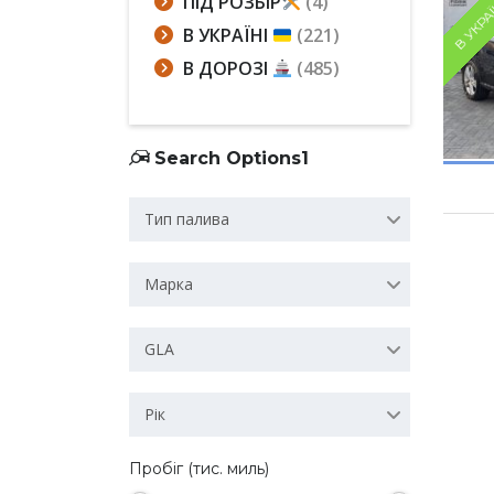
ПІД РОЗБІР
(4)
В УКРА
В УКРАЇНІ
(221)
В ДОРОЗІ
(485)
Search Options1
Тип палива
Марка
GLA
Рік
Пробіг (тис. миль)