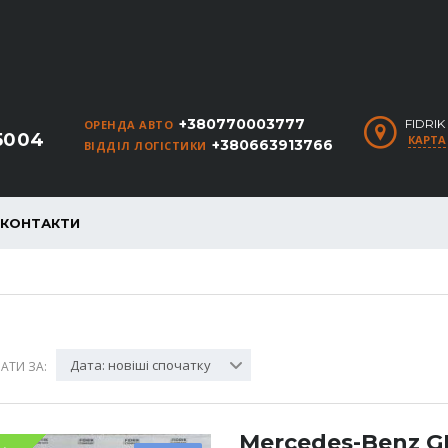
+380770003777
FIDRI
ОРЕНДА АВТО
5004
КАРТА
+380663913766
ВІДДІЛ ЛОГІСТИКИ
КОНТАКТИ
Дата: новіші спочатку
АТИ ЗА:
Mercedes-Benz G