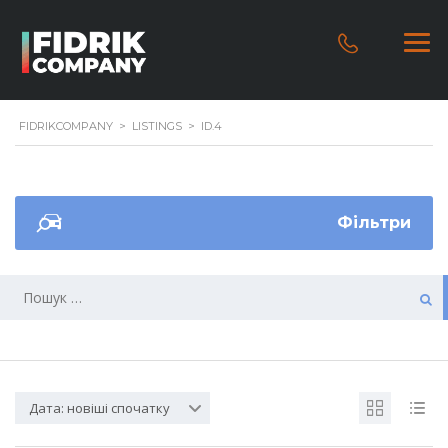
FIDRIKCOMPANY
>
LISTINGS
>
ID.4
Фільтри
Дата: новіші спочатку