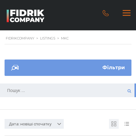
FIDRIKCOMPANY
>
LISTINGS
>
MKC
Фільтри
Дата: новіші спочатку