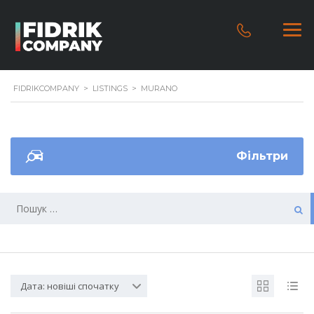
FIDRIKCOMPANY
>
LISTINGS
>
MURANO
Фільтри
Дата: новіші спочатку