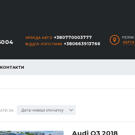
+380770003777
FIDRI
ОРЕНДА АВТО
5004
КАРТА
+380663913766
ВІДДІЛ ЛОГІСТИКИ
КОНТАКТИ
Дата: новіші спочатку
АТИ ЗА:
Audi Q3 2018