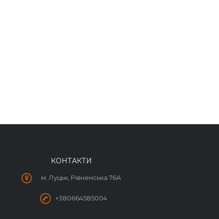
КОНТАКТИ
м. Луцьк, Рівненська 76А
+380664585004