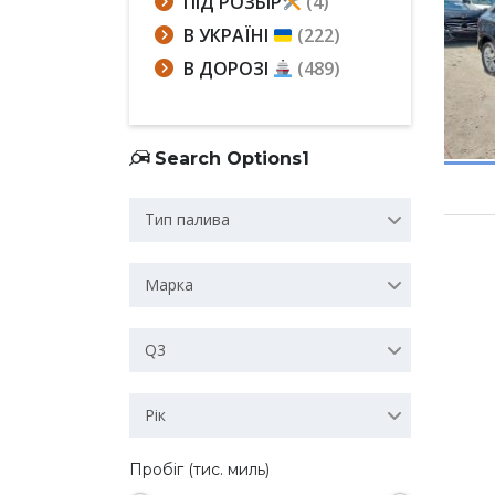
ПІД РОЗБІР
(4)
В УКРАЇНІ
(222)
В ДОРОЗІ
(489)
Search Options1
Тип палива
Марка
Q3
Рік
Пробіг (тис. миль)