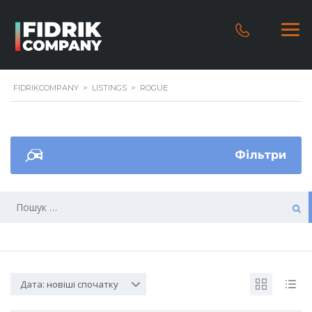
FIDRIKCOMPANY
>
LISTINGS
>
ROGUE
Фільтри
Дата: новіші спочатку