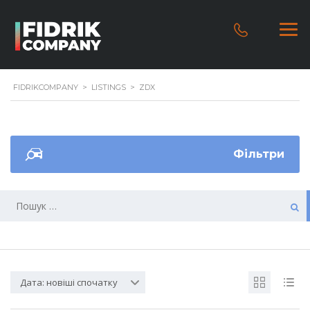
FIDRIKCOMPANY
>
LISTINGS
>
ZDX
Фільтри
Дата: новіші спочатку