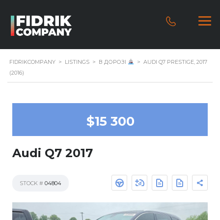
FIDRIKCOMPANY
>
LISTINGS
>
В ДОРОЗІ
>
AUDI Q7 PRESTIGE, 2017
(2016)
$15 300
Audi Q7 2017
STOCK #
04804