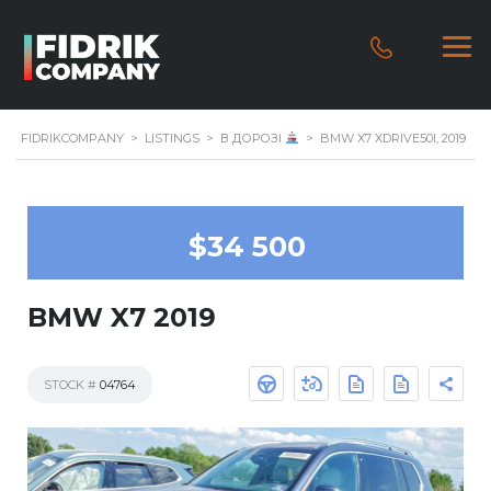
FIDRIKCOMPANY
>
LISTINGS
>
В ДОРОЗІ
>
BMW X7 XDRIVE50I, 2019
$34 500
BMW X7 2019
STOCK #
04764