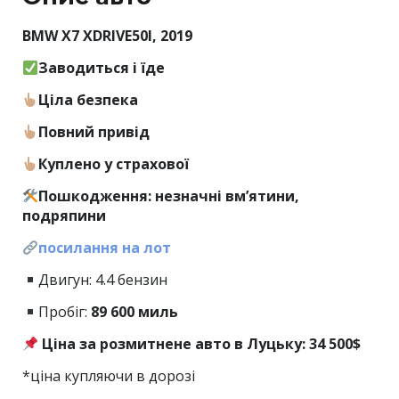
BMW X7 XDRIVE50I, 2019
Заводиться і їде
Ціла безпека
Повний привід
Куплено у страхової
Пошкодження: незначні вмʼятини,
подряпини
посилання на лот
Двигун: 4.4 бензин
Пробіг:
89
600 миль
Ціна за розмитнене авто в Луцьку: 34 500$
*ціна купляючи в дорозі