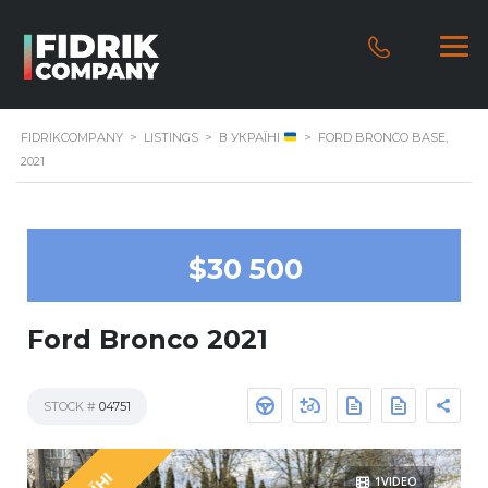
FIDRIKCOMPANY
>
LISTINGS
>
В УКРАЇНІ
>
FORD BRONCO BASE,
2021
$30 500
Ford Bronco 2021
STOCK #
04751
1VIDEO