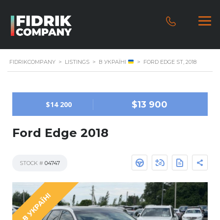
FIDRIKCOMPANY
>
LISTINGS
>
В УКРАЇНІ
>
FORD EDGE ST, 2018
$13 900
$14 200
Ford Edge 2018
STOCK #
04747
В УКРАЇНІ