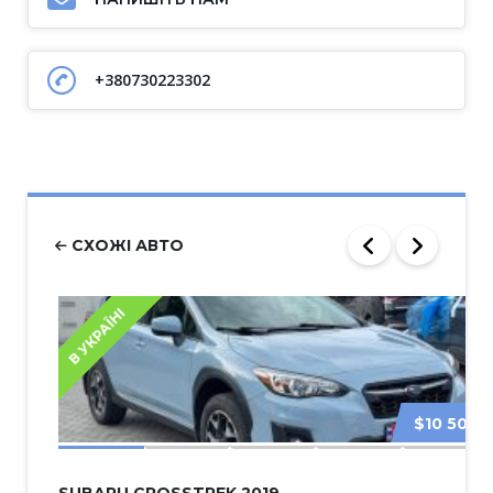
+380730223302
СХОЖІ АВТО
В УКРАЇНІ
$10 500
SUBARU CROSSTREK 2019