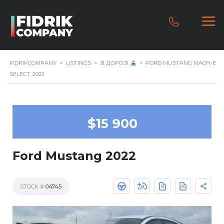
FIDRIKCOMPANY
>
LISTINGS
>
В ДОРОЗІ
>
FORD MUSTANG MACH-E
SELECT, 2022
$15 900
Ford Mustang 2022
STOCK #
04745