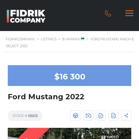
FIDRIKCOMPANY
>
LISTINGS
>
В УКРАЇНІ
>
FORD MUSTANG MACH-E
SELECT, 2022
$16 300
Ford Mustang 2022
STOCK #
05203
1VIDEO