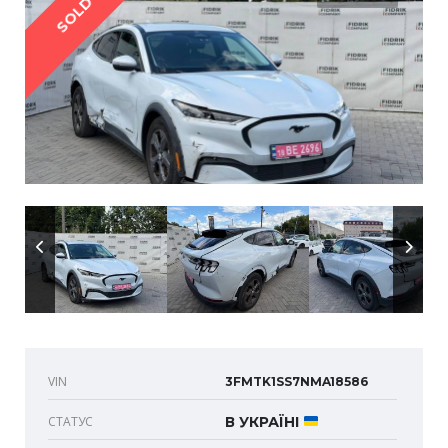
SOLD
VIN
3FMTK1SS7NMA18586
СТАТУС
В УКРАЇНІ