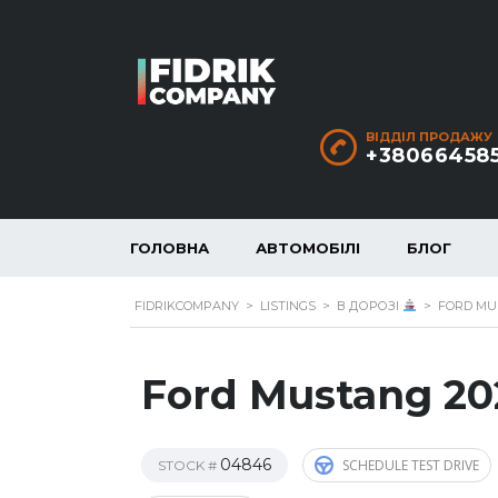
ВІДДІЛ ПРОДАЖУ
+38066458
ГОЛОВНА
АВТОМОБІЛІ
БЛОГ
FIDRIKCOMPANY
>
LISTINGS
>
В ДОРОЗІ
>
FORD MUS
Ford Mustang 20
04846
SCHEDULE TEST DRIVE
STOCK #