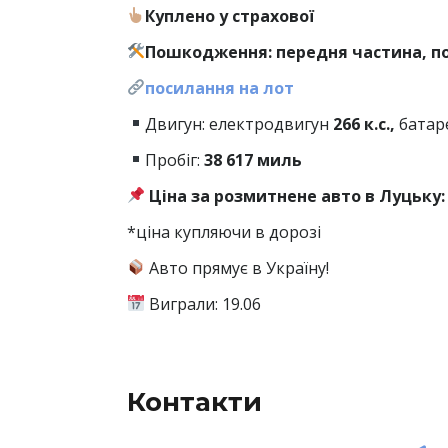
Куплено у страхової
Пошкодження: передня частина, по
посилання на лот
Двигун: електродвигун
266 к.с.,
батар
Пробіг:
38
617 миль
Ціна за розмитнене авто в Луцьку: 
*ціна купляючи в дорозі
Авто прямує в Україну!
Виграли: 19.06
Контакти