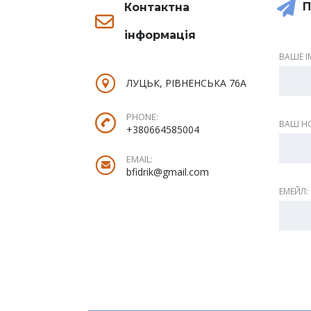
П
Контактна
інформація
ВАШЕ ІМ
ЛУЦЬК, РІВНЕНСЬКА 76А
PHONE:
ВАШ НО
+380664585004
EMAIL:
bfidrik@gmail.com
ЕМЕЙЛ: