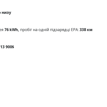
 низу
ея
76 kWh,
пробіг на одній підзарядці EPA:
338 км
13 900$