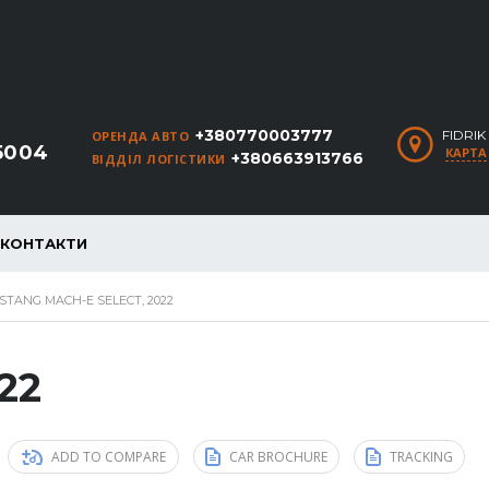
+380770003777
FIDRI
ОРЕНДА АВТО
5004
КАРТА
+380663913766
ВІДДІЛ ЛОГІСТИКИ
КОНТАКТИ
TANG MACH-E SELECT, 2022
22
ADD TO COMPARE
CAR BROCHURE
TRACKING