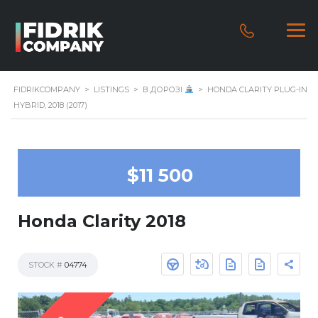
FIDRIKCOMPANY
>
LISTINGS
>
В ДОРОЗІ
>
HONDA CLARITY PLUG-IN
HYBRID, 2018 (2017)
$11 500
Honda Clarity 2018
STOCK #
04774