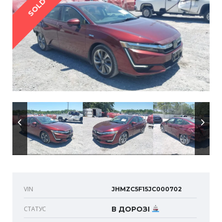
SOLD
VIN
JHMZC5F15JC000702
СТАТУС
В ДОРОЗІ