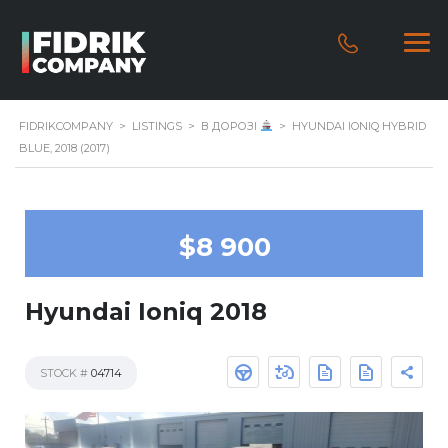
FIDRIKCOMPANY
>
LISTINGS
>
В ДОРОЗІ
>
HYUNDAI IONIQ HYBRID
BLUE, 2018 (2017)
$8 900
Hyundai Ioniq 2018
STOCK #
04714