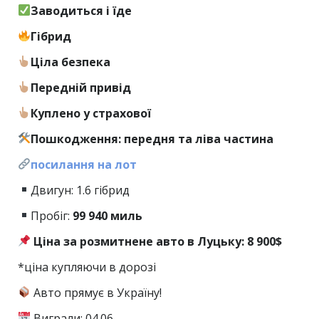
Заводиться і їде
Гібрид
Ціла безпека
Передній привід
Куплено у страхової
Пошкодження: передня та ліва частина
посилання на лот
Двигун: 1.6 гібрид
Пробіг:
99
940 миль
Ціна за розмитнене авто в Луцьку: 8 900$
*ціна купляючи в дорозі
Авто прямує в Україну!
Виграли: 04.06