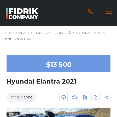
FIDRIKCOMPANY
>
LISTINGS
>
В ДОРОЗІ
>
HYUNDAI ELANTRA
HYBRID BLUE, 2021
$13 500
Hyundai Elantra 2021
STOCK #
04605