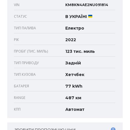
VIN
KM8KN4AE2NU091814
СТАТУС
В УКРАЇНІ
ТИП ПАЛИВА
Електро
РІК
2022
ПРОБІГ (ТИС. МИЛЬ)
123 тис. миль
ТИП ПРИВОДУ
Задній
ТИП КУЗОВА
Хетчбек
БАТАРЕЯ
77 kWh
RANGE
487 км
КПП
Автомат
ЗРОБИТИ ПРОПОЗИЦІЮ ЦІНИ