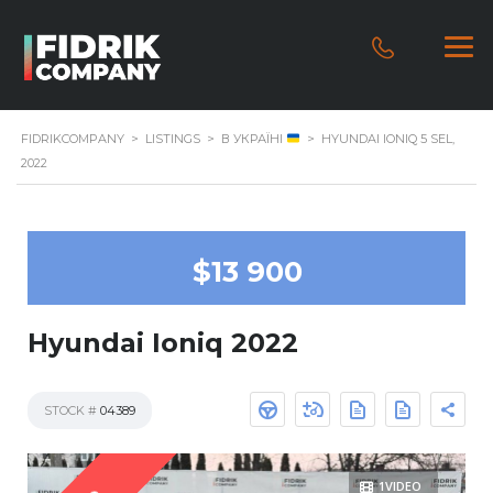
FIDRIKCOMPANY
>
LISTINGS
>
В УКРАЇНІ
>
HYUNDAI IONIQ 5 SEL,
2022
$13 900
Hyundai Ioniq 2022
STOCK #
04389
1VIDEO