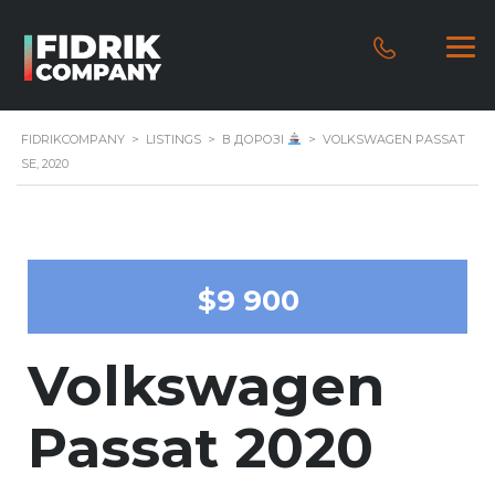
FIDRIKCOMPANY
>
LISTINGS
>
В ДОРОЗІ
>
VOLKSWAGEN PASSAT
SE, 2020
$9 900
Volkswagen
Passat 2020