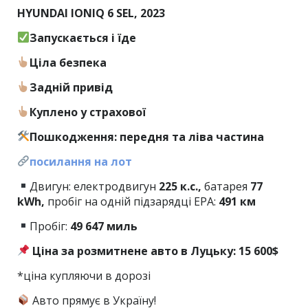
HYUNDAI IONIQ 6 SEL, 2023
Запускається і їде
Ціла безпека
Задній привід
Куплено у страхової
Пошкодження: передня та ліва частина
посилання на лот
Двигун: електродвигун
225 к.с.,
батарея
77
kWh,
пробіг на одній підзарядці EPA:
491 км
Пробіг:
49
647 миль
Ціна за розмитнене авто в Луцьку: 15 600$
*ціна купляючи в дорозі
Авто прямує в Україну!