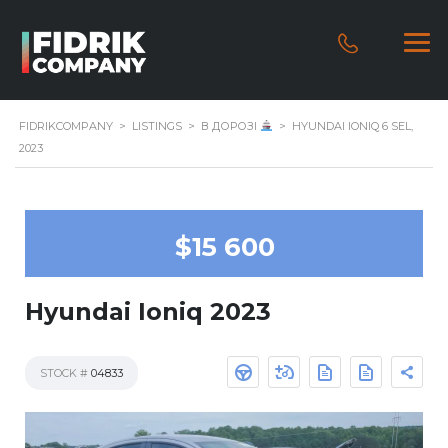
FIDRIKCOMPANY
>
LISTINGS
>
В ДОРОЗІ
>
HYUNDAI IONIQ 6 SEL,
2023
$15 600
Hyundai Ioniq 2023
STOCK #
04833