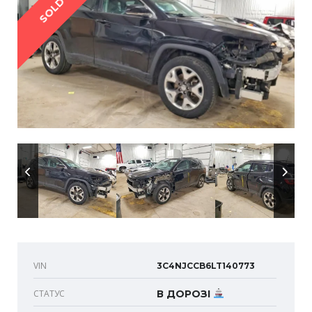
SOLD
VIN
3C4NJCCB6LT140773
СТАТУС
В ДОРОЗІ