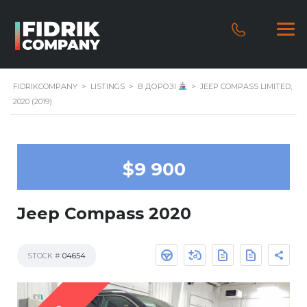
FIDRIKCOMPANY
>
LISTINGS
>
В ДОРОЗІ
>
JEEP COMPASS LIMITED,
2020 (2019)
$9 900
Jeep Compass 2020
STOCK #
04654