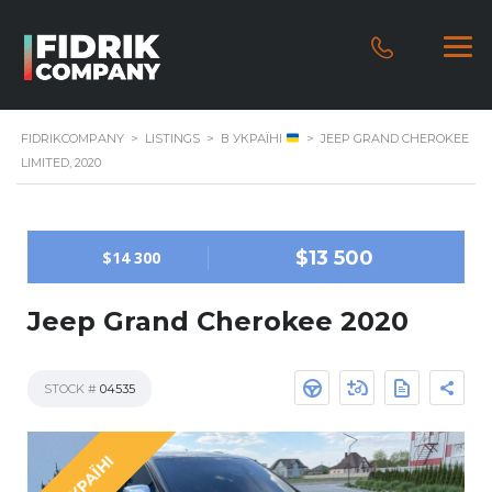
FIDRIKCOMPANY
>
LISTINGS
>
В УКРАЇНІ
>
JEEP GRAND CHEROKEE
LIMITED, 2020
$13 500
$14 300
Jeep Grand Cherokee 2020
STOCK #
04535
В УКРАЇНІ