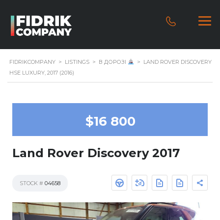
FIDRIKCOMPANY
>
LISTINGS
>
В ДОРОЗІ
>
LAND ROVER DISCOVERY
HSE LUXURY, 2017 (2016)
$16 800
Land Rover Discovery 2017
STOCK #
04658