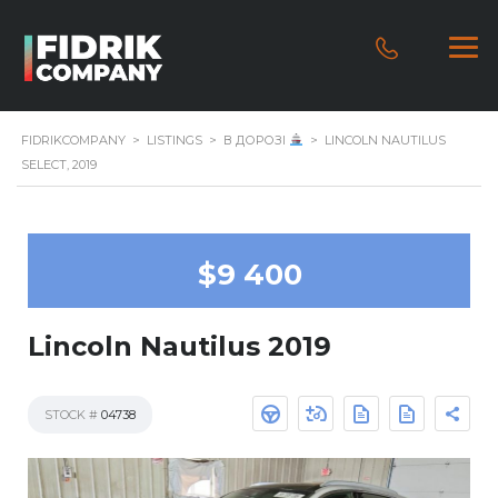
FIDRIKCOMPANY
>
LISTINGS
>
В ДОРОЗІ
>
LINCOLN NAUTILUS
SELECT, 2019
$9 400
Lincoln Nautilus 2019
STOCK #
04738