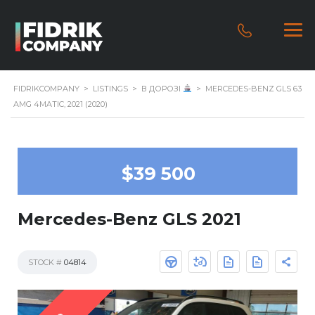
FIDRIKCOMPANY
>
LISTINGS
>
В ДОРОЗІ
>
MERCEDES-BENZ GLS 63
AMG 4MATIC, 2021 (2020)
$39 500
Mercedes-Benz GLS 2021
STOCK #
04814