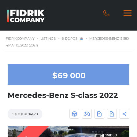
FIDRIKCOMPANY
>
LISTINGS
>
В ДОРОЗІ
>
MERCEDES-BENZ S 580
4MATIC, 2022 (2021)
$69 000
Mercedes-Benz S-class 2022
STOCK #
04628
1VIDEO