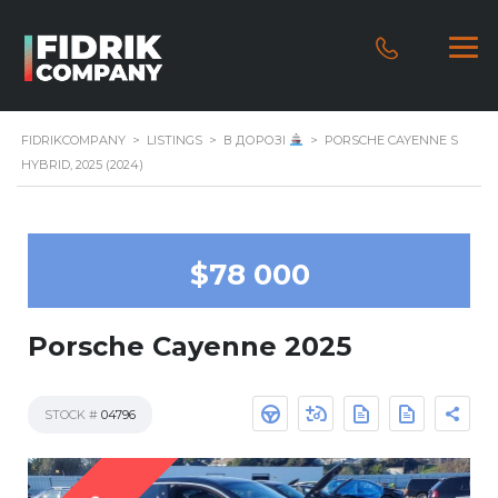
FIDRIKCOMPANY
>
LISTINGS
>
В ДОРОЗІ
>
PORSCHE CAYENNE S
HYBRID, 2025 (2024)
$78 000
Porsche Cayenne 2025
STOCK #
04796