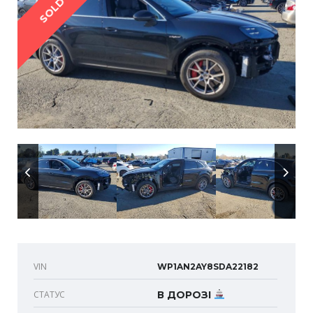
SOLD
VIN
WP1AN2AY8SDA22182
СТАТУС
В ДОРОЗІ