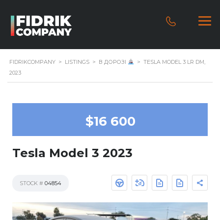
FIDRIKCOMPANY
>
LISTINGS
>
В ДОРОЗІ
>
TESLA MODEL 3 LR DM,
2023
$16 600
Tesla Model 3 2023
STOCK #
04854