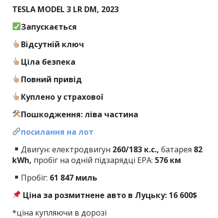
TESLA MODEL 3 LR DM, 2023
Запускається
Відсутній ключ
Ціла безпека
Повний привід
Куплено у страхової
Пошкодження: ліва частина
посилання на лот
Двигун: електродвигун
260/183 к.с.,
батарея
82
kWh,
пробіг на одній підзарядці EPA:
576 км
Пробіг:
61
847 миль
Ціна за розмитнене авто в Луцьку: 16 600$
*ціна купляючи в дорозі