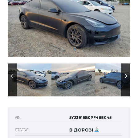
VIN
5YJ3E1EB0PF468045
СТАТУС
В ДОРОЗІ